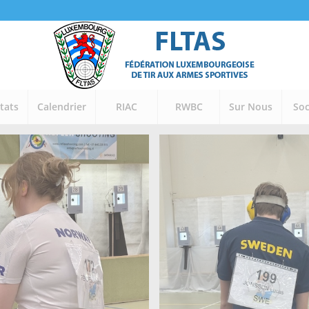
tats
Calendrier
RIAC
RWBC
Sur Nous
Soc