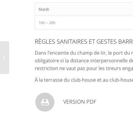
Mardi
16h – 20h
RÈGLES SANITAIRES ET GESTES BARR
INVITATION Au
Dans l’enceinte du champ de tir, le port du
CHAMPIONNAT
obligatoire si la distance interpersonnelle 
NATIONAL/FEDERAL
INDIVIDUEL et par
restriction ne vaut pas pour les tireurs en
EQUIPES 2021 au...
À la terrasse du club-house et au club-hous
VERSION PDF