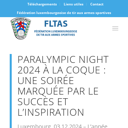
Téléchargements
Liens utiles
Contact
Fédération luxembourgeoise de tir aux armes sportives
PARALYMPIC NIGHT
2024 À LA COQUE :
UNE SOIRÉE
MARQUÉE PAR LE
SUCCÈS ET
L’INSPIRATION
Luxembourg, 03.12.2024 – L’année