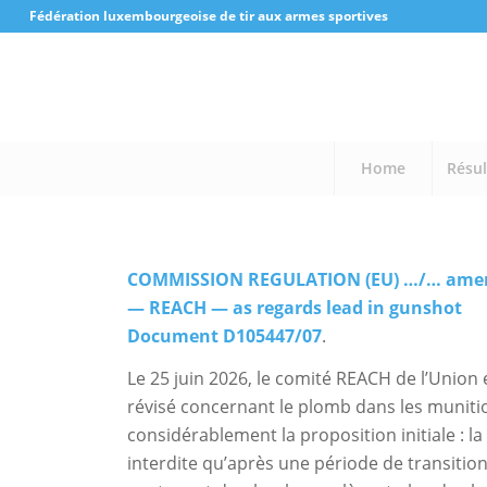
Fédération luxembourgeoise de tir aux armes sportives
Home
Résul
COMMISSION REGULATION (EU) …/… amendi
— REACH — as regards lead in gunshot
Document D105447/07
.
Le 25 juin 2026, le comité REACH de l’Uni
révisé concernant le plomb dans les munitio
considérablement la proposition initiale : la
interdite qu’après une période de transition